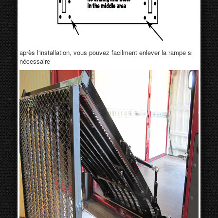
après l'installation
, vous pouvez
facilment
enlever
la rampe
si
nécessaire